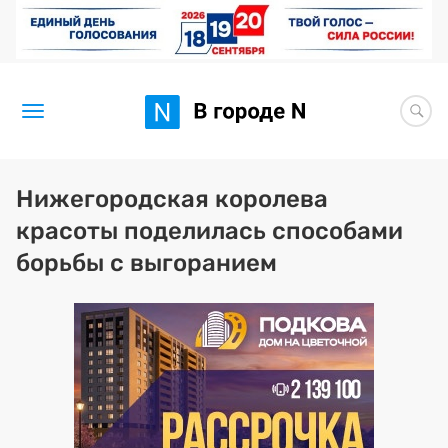
Новости
Нижегородская королева
красоты поделилась способами
Статьи
борьбы с выгоранием
Здоровье
BORЩ
Искусство исцелять
Премия 2026 (текущая)