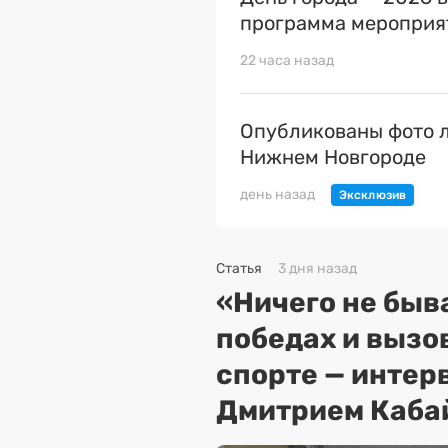
программа мероприя
22 часа назад
Опубликованы фото л
Нижнем Новгороде
день назад
Статья
3 дня назад
«Ничего не быва
победах и вызо
спорте — интер
Дмитрием Каба