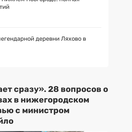
тий
егендарной деревни Ляхово в
ет сразу». 28 вопросов о
вах в нижегородском
вью с министром
йло