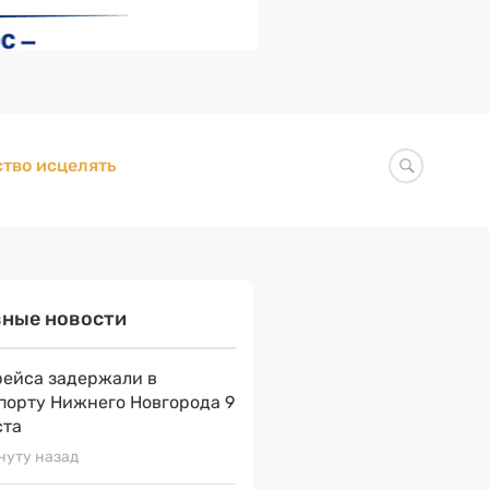
тво исцелять
вные новости
рейса задержали в
порту Нижнего Новгорода 9
ста
нуту назад