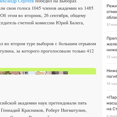
ександр Сергеев
победил на выборах
Режи
али свои голоса 1045 членов академии из 1485
отме
Об этом во вторник, 26 сентября, общему
обла
едатель счетной комиссии Юрий Балега,
51 ми
Преп
л во втором туре выборов с большим отрывом
желе
ниже
тулина, за которого проголосовали только 412
13 ча
Ниже
поги
14 ча
«Пар
ссийской академии наук претендовали пять
масш
на С
 Геннадий Красников, Роберт Нигматулин,
6 дне