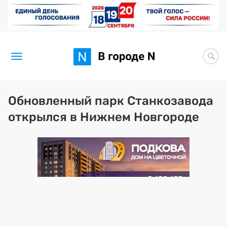
Новости
Обновленный парк Станкозавода
открылся в Нижнем Новгороде
Статьи
Здоровье
BORЩ
Искусство исцелять
Премия 2026 (текущая)