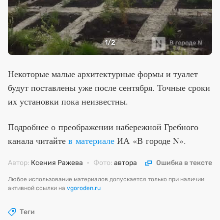
1
/2
Некоторые малые архитектурные формы и туалет
будут поставлены уже после сентября. Точные сроки
их установки пока неизвестны.
Подробнее о преображении набережной Гребного
канала читайте
в материале
ИА «В городе N».
Автор:
Ксения Ражева
·
Фото:
автора
Ошибка в тексте
Любое использование материалов допускается только при наличии
активной ссылки на
vgoroden.ru
Теги