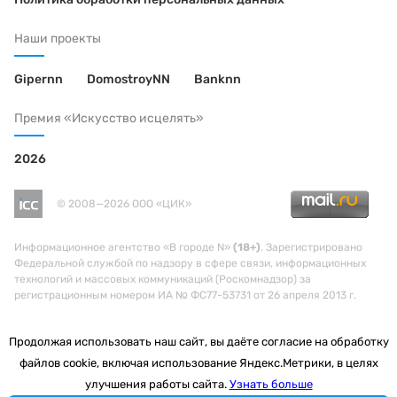
Наши проекты
Gipernn
DomostroyNN
Banknn
Премия «Искусство исцелять»
2026
© 2008—2026 ООО «ЦИК»
Информационное агентство «В городе N»
(18+)
. Зарегистрировано
Федеральной службой по надзору в сфере связи, информационных
технологий и массовых коммуникаций (Роскомнадзор) за
регистрационным номером ИА № ФС77-53731 от 26 апреля 2013 г.
Продолжая использовать наш сайт, вы даёте согласие на обработку
файлов cookie, включая использование Яндекс.Метрики, в целях
улучшения работы сайта.
Узнать больше