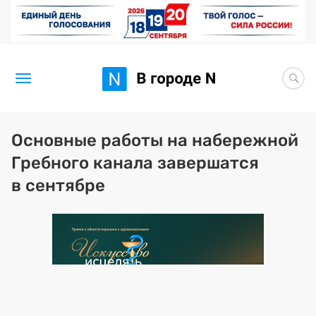
Новости
Основные работы на набережной
Гребного канала завершатся
Статьи
в сентябре
Здоровье
BORЩ
Искусство исцелять
Премия 2026 (текущая)