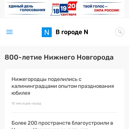
Новости
800-летие Нижнего Новгорода
Статьи
Нижегородцы поделились с
Здоровье
калининградцами опытом празднования
BORЩ
юбилея
10 месяцев назад
Искусство исцелять
Премия 2026 (текущая)
Более 200 пространств благоустроили в