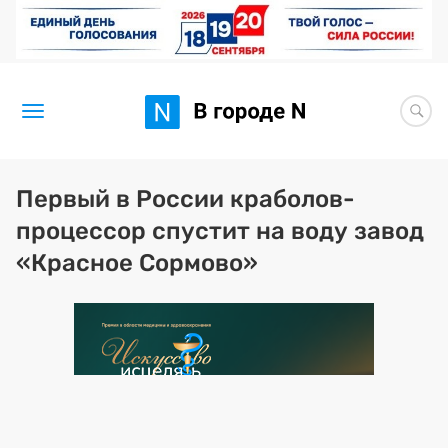
Новости
Первый в России краболов-
процессор спустит на воду завод
Статьи
«Красное Сормово»
Здоровье
BORЩ
Искусство исцелять
Премия 2026 (текущая)