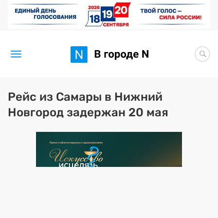
Новости
Рейс из Самары в Нижний
Новгород задержан 20 мая
Статьи
Здоровье
BORЩ
Искусство исцелять
Премия 2026 (текущая)