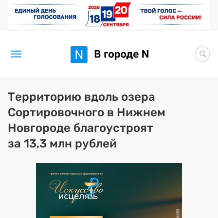
Новости
Территорию вдоль озера
Сортировочного в Нижнем
Статьи
Новгороде благоустроят
Здоровье
за 13,3 млн рублей
BORЩ
Искусство исцелять
Премия 2026 (текущая)