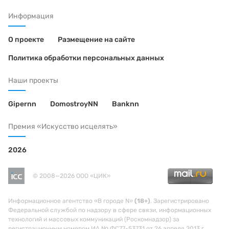
Информация
О проекте
Размещение на сайте
Политика обработки персональных данных
Наши проекты
Gipernn
DomostroyNN
Banknn
Премия «Искусство исцелять»
2026
© 2008—2026 ООО «ЦИК»
Информационное агентство «В городе N»
(18+)
. Зарегистрировано
Федеральной службой по надзору в сфере связи, информационных
технологий и массовых коммуникаций (Роскомнадзор) за
регистрационным номером ИА № ФС77-53731 от 26 апреля 2013 г.