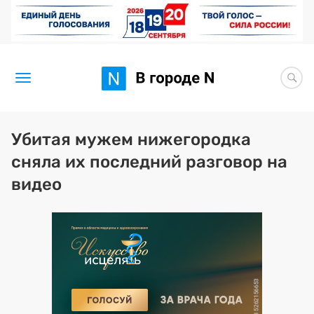
Новости
Убитая мужем нижегородка
сняла их последний разговор на
Статьи
видео
Здоровье
BORЩ
Искусство исцелять
Премия 2026 (текущая)