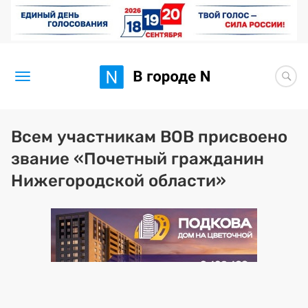
Новости
Всем участникам ВОВ присвоено
звание «Почетный гражданин
Статьи
Нижегородской области»
Здоровье
BORЩ
Искусство исцелять
Премия 2026 (текущая)