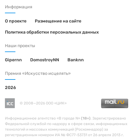
Информация
О проекте
Размещение на сайте
Политика обработки персональных данных
Наши проекты
Gipernn
DomostroyNN
Banknn
Премия «Искусство исцелять»
2026
© 2008—2026 ООО «ЦИК»
Информационное агентство «В городе N»
(18+)
. Зарегистрировано
Федеральной службой по надзору в сфере связи, информационных
технологий и массовых коммуникаций (Роскомнадзор) за
регистрационным номером ИА № ФС77-53731 от 26 апреля 2013 г.