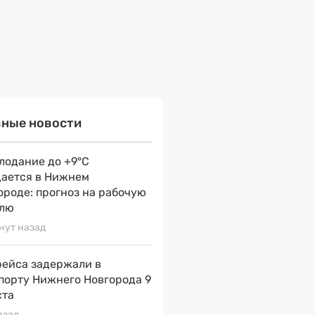
вные новости
лодание до +9°С
ается в Нижнем
ороде: прогноз на рабочую
лю
нут назад
рейса задержали в
порту Нижнего Новгорода 9
ста
азад