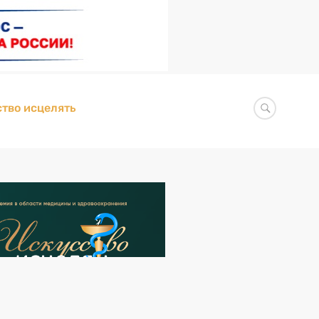
тво исцелять