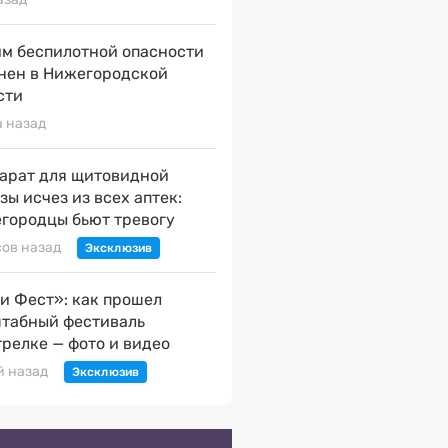
м беспилотной опасности
нен в Нижегородской
сти
а назад
арат для щитовидной
зы исчез из всех аптек:
городцы бьют тревогу
сов назад
и Фест»: как прошел
табный фестиваль
трелке — фото и видео
й назад