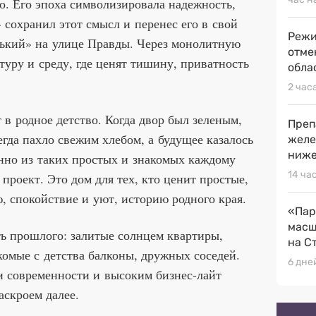
. Его эпоха символизировала надежность,
 сохранил этот смысл и перенес его в свой
Режи
рький» на улице Правды. Через монолитную
отме
туру и среду, где ценят тишину, приватность
обла
2 час
в родное детство. Когда двор был зеленым,
Преп
егда пахло свежим хлебом, а будущее казалось
желе
ниже
но из таких простых и знакомых каждому
14 ча
проект. Это дом для тех, кто ценит простые,
, спокойствие и уют, историю родного края.
«Пар
масш
ь прошлого: залитые солнцем квартиры,
на С
комые с детства балконы, дружных соседей.
6 дне
ми современности и высоким бизнес-лайт
аскроем далее.