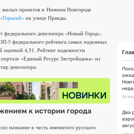
х жилых проектов в Нижнем Новгороде
«Горький»
на улице Правды.
от федерального девелопера «Новый Город»,
ОП-5 федерального рейтинга самых надежных
й оценкой 4,51. Рейтинг надежности
Гла
 портале «Единый Ресурс Застройщика» из
тир девелопера.
Похо
ожид
Новг
неде
56 ми
жением к истории города
Два 
аэро
авгу
ил название в честь именитого русского
час н