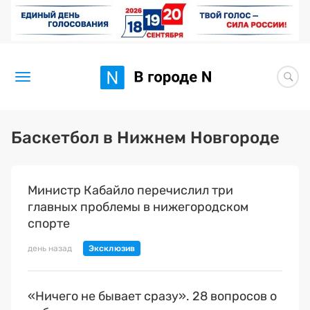
Новости
Баскетбол в Нижнем Новгороде
Статьи
Министр Кабайло перечислил три
Здоровье
главных проблемы в нижегородском
BORЩ
спорте
день назад
Искусство исцелять
Премия 2026 (текущая)
«Ничего не бывает сразу». 28 вопросов о