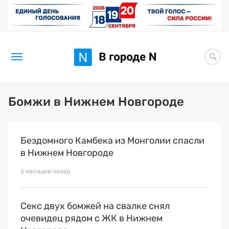
Новости
Бомжи в Нижнем Новгороде
Статьи
Бездомного Камбека из Монголии спасли
Здоровье
в Нижнем Новгороде
BORЩ
6 месяцев назад
Искусство исцелять
Секс двух бомжей на свалке снял
Премия 2026 (текущая)
очевидец рядом с ЖК в Нижнем