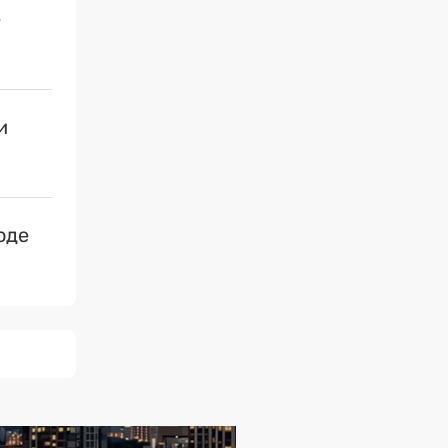
е
и
оде