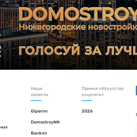
Наши
Премия «Искусство
проекты
исцелять»
Gipernn
2026
DomostroyNN
ьных
Banknn