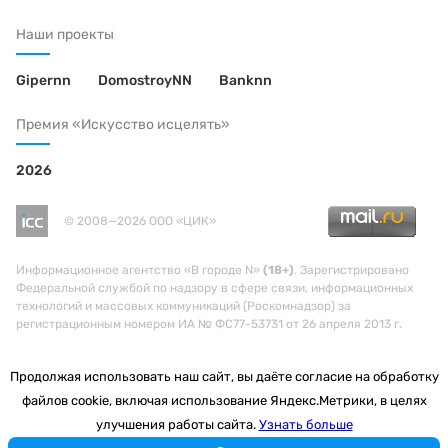
Наши проекты
Gipernn
DomostroyNN
Banknn
Премия «Искусство исцелять»
2026
© 2008—2026 ООО «ЦИК»
Информационное агентство «В городе N»
(18+)
. Зарегистрировано
Федеральной службой по надзору в сфере связи, информационных
технологий и массовых коммуникаций (Роскомнадзор) за
регистрационным номером ИА № ФС77-53731 от 26 апреля 2013 г.
Продолжая использовать наш сайт, вы даёте согласие на обработку
файлов cookie, включая использование Яндекс.Метрики, в целях
улучшения работы сайта.
Узнать больше