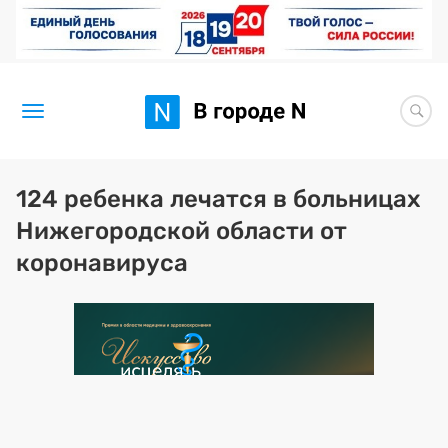
Новости
124 ребенка лечатся в больницах
Нижегородской области от
Статьи
коронавируса
Здоровье
BORЩ
Искусство исцелять
Премия 2026 (текущая)