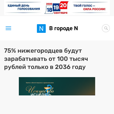
Новости
75% нижегородцев будут
зарабатывать от 100 тысяч
Статьи
рублей только в 2036 году
Здоровье
BORЩ
Искусство исцелять
Премия 2026 (текущая)