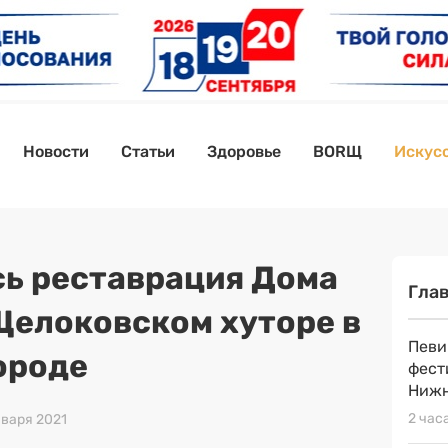
Новости
Статьи
Здоровье
BORЩ
Искусс
ь реставрация Дома
Гла
Щелоковском хуторе в
Певи
ороде
фест
Нижн
2 час
нваря 2021