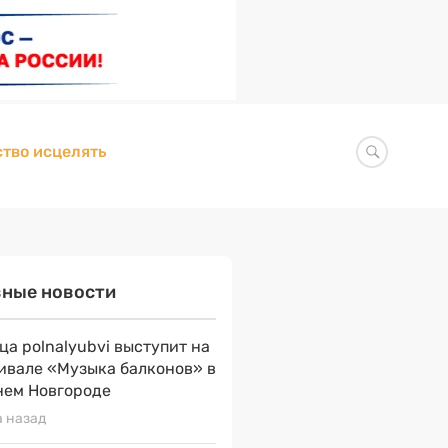
тво исцелять
вные новости
ца polnalyubvi выступит на
ивале «Музыка балконов» в
ем Новгороде
а назад