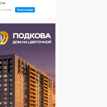
сти
й назад