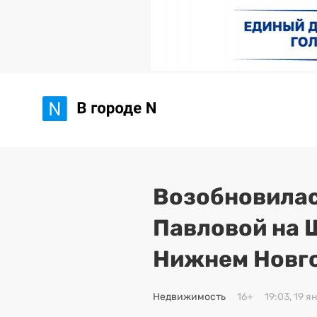
Возобновилас
Павловой на 
Нижнем Новг
Недвижимость
16+
19:03, 19 я