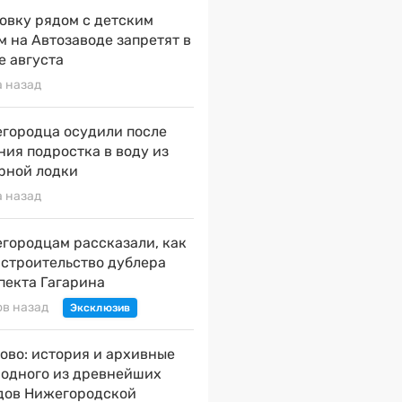
овку рядом с детским
м на Автозаводе запретят в
е августа
а назад
городца осудили после
ния подростка в воду из
рной лодки
а назад
городцам рассказали, как
 строительство дублера
пекта Гагарина
ов назад
ово: история и архивные
 одного из древнейших
дов Нижегородской