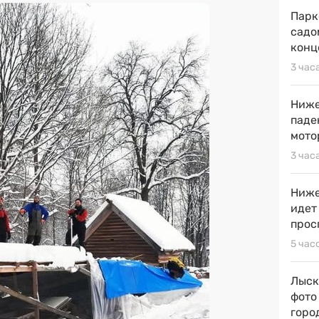
Парк
садо
конц
3 час
Ниже
паде
мото
3 час
Ниже
идет
прос
5 час
Лыск
фото
горо