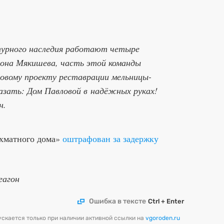
турного наследия работают четыре
тона Мякишева, часть этой команды
цовому проекту реставрации мельницы-
азать: Дом Павловой в надёжных руках!
н.
хматного дома»
оштрафован за задержку
еагон
Ошибка в тексте
Ctrl + Enter
скается только при наличии активной ссылки на
vgoroden.ru