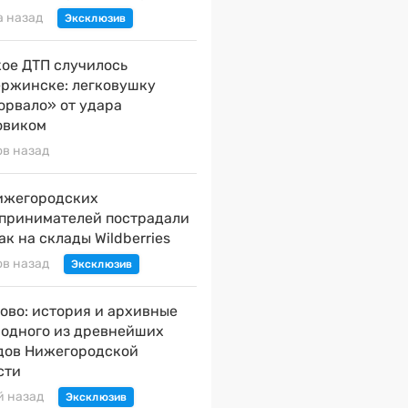
а назад
ое ДТП случилось
ержинске: легковушку
орвало» от удара
овиком
ов назад
ижегородских
принимателей пострадали
ак на склады Wildberries
ов назад
ово: история и архивные
 одного из древнейших
дов Нижегородской
сти
й назад