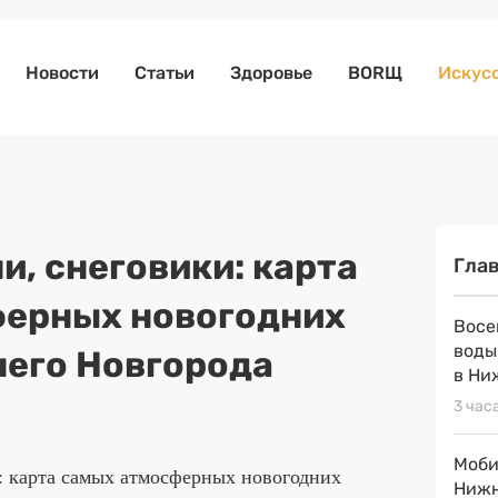
Новости
Статьи
Здоровье
BORЩ
Искусс
и, снеговики: карта
Гла
ферных новогодних
Восе
воды
его Новгорода
в Ни
3 час
Моби
Нижн