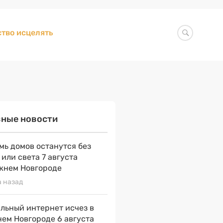
тво исцелять
вные новости
мь домов останутся без
 или света 7 августа
жнем Новгороде
а назад
льный интернет исчез в
ем Новгороде 6 августа