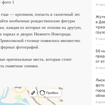
4 час
 года — кроликом, попасть в сказочный лес
Жутк
найти необычные рождественские фигуры
в Дз
ки, каждая из которых не похожа на другую,
«раз
груз
в парках и дворах Нижнего Новгорода.
5 час
 Приволжской столице появилось множество
осферных фотографий.
50 н
пред
ые оригинальные места, которые стоит
от ат
ать памятные снимки.
6 час
Лыск
фото
горо
обла
6 дне