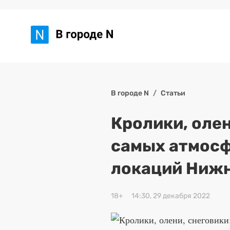
В городе N
Статьи
Кролики, олен
самых атмос
локаций Нижн
18+
14:30, 29 декабря 2022