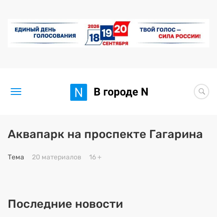
Новости
Аквапарк на проспекте Гагарина
Статьи
Тема
20 материалов
16 +
Здоровье
BORЩ
Последние новости
Искусство исцелять