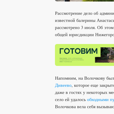
Рассмотрение дело об админ
известной балерины Анастаси
рассмотрено 3 июля. Об этом
общей юрисдикции Нижегоро
Напомним, на Волочкову был 
Дивеево
, которое еще закры
даже в гостях у некоторых м
село ей удалось
обходными п
Волочкова вела себя вызыва