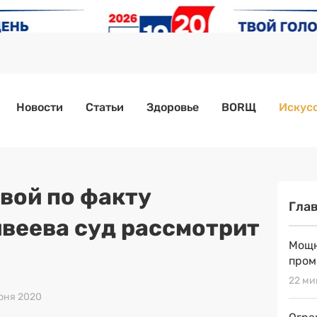
Новости
Статьи
Здоровье
BORЩ
Искусс
вой по факту
Гла
веева суд рассмотрит
Мощн
пром
22 ми
июня 2020