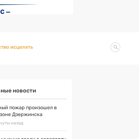
тво исцелять
вные новости
ый пожар произошел в
зоне Дзержинска
нуты назад