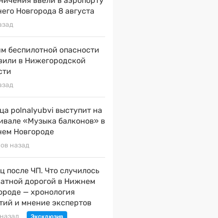
ничения ввели в аэропорту
его Новгорода 8 августа
азад
м беспилотной опасности
вили в Нижегородской
сти
азад
ца polnalyubvi выступит на
ивале «Музыка балконов» в
ем Новгороде
сов назад
ц после ЧП. Что случилось
натной дорогой в Нижнем
ороде — хронология
тий и мнение экспертов
 назад