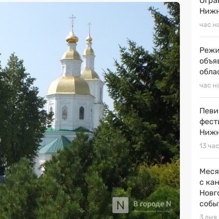
Огра
Нижн
час н
Режи
объя
обла
час н
Певи
фест
Нижн
13 ча
Меся
с ка
Новг
собы
3 дня