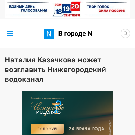
Новости
Наталия Казачкова может
возглавить Нижегородский
Статьи
водоканал
Здоровье
BORЩ
Искусство исцелять
Премия 2026 (текущая)