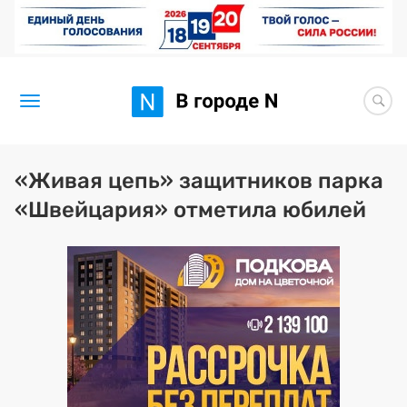
Новости
«Живая цепь» защитников парка
«Швейцария» отметила юбилей
Статьи
Здоровье
BORЩ
Искусство исцелять
Премия 2026 (текущая)