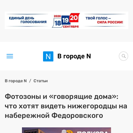
Новости
В городе N
Статьи
Статьи
Фотозоны и «говорящие дома»:
что хотят видеть нижегородцы на
Здоровье
набережной Федоровского
BORЩ
Искусство исцелять