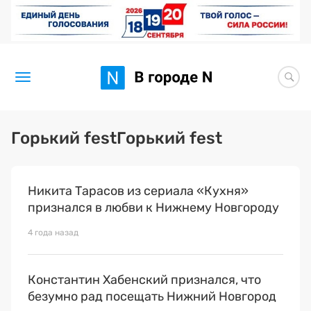
Новости
Горький festГорький fest
Статьи
Никита Тарасов из сериала «Кухня»
Здоровье
признался в любви к Нижнему Новгороду
BORЩ
4 года назад
Искусство исцелять
Константин Хабенский признался, что
Премия 2026 (текущая)
безумно рад посещать Нижний Новгород