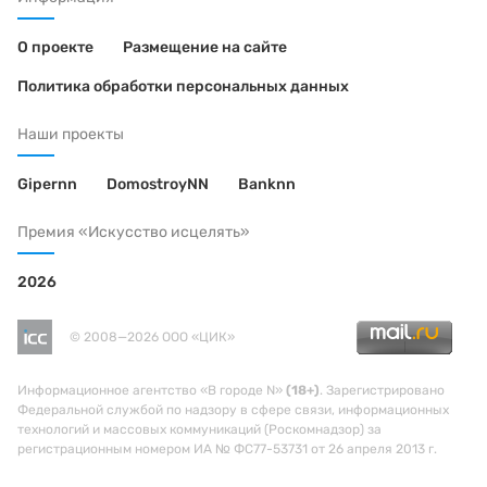
О проекте
Размещение на сайте
Политика обработки персональных данных
Наши проекты
Gipernn
DomostroyNN
Banknn
Премия «Искусство исцелять»
2026
© 2008—2026 ООО «ЦИК»
Информационное агентство «В городе N»
(18+)
. Зарегистрировано
Федеральной службой по надзору в сфере связи, информационных
технологий и массовых коммуникаций (Роскомнадзор) за
регистрационным номером ИА № ФС77-53731 от 26 апреля 2013 г.