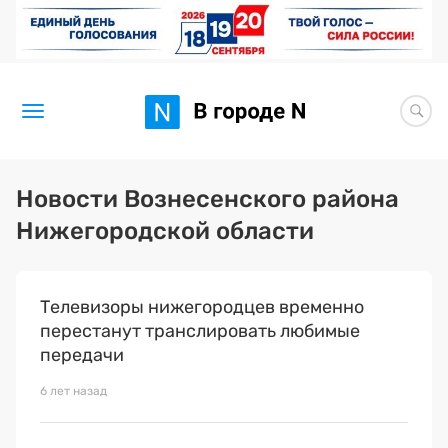
Новости
Новости Вознесенского района
Нижегородской области
Статьи
Здоровье
Телевизоры нижегородцев временно
BORЩ
перестанут транслировать любимые
передачи
Искусство исцелять
6 лет назад
Премия 2026 (текущая)