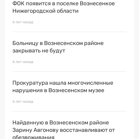
Премия 2025
ФОК появится в поселке Вознесенкое
Нижегородской области
Эксперты
6 лет назад
Больницу в Вознесенском районе
закрывать не будут
6 лет назад
Прокуратура нашла многочисленные
нарушения в Вознесенском музее
6 лет назад
Найденную в Вознесенском районе
Зарину Авгонову восстанавливают от
обезвоживания