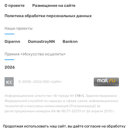
О проекте
Размещение на сайте
Политика обработки персональных данных
Наши проекты
Gipernn
DomostroyNN
Banknn
Премия «Искусство исцелять»
2026
© 2008—2026 ООО «ЦИК»
Информационное агентство «В городе N»
(18+)
. Зарегистрировано
Федеральной службой по надзору в сфере связи, информационных
технологий и массовых коммуникаций (Роскомнадзор) за
регистрационным номером ИА № ФС77-53731 от 26 апреля 2013 г.
Продолжая использовать наш сайт, вы даёте согласие на обработку