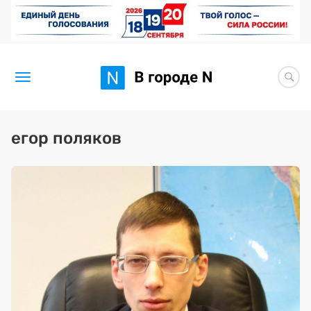
Новости
егор поляков
Статьи
Здоровье
BORЩ
Искусство исцелять
Премия 2026 (текущая)