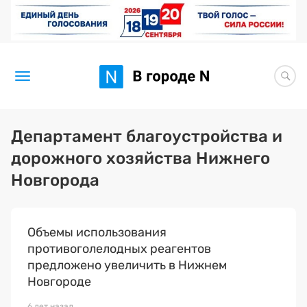
Новости
Департамент благоустройства и
дорожного хозяйства Нижнего
Статьи
Новгорода
Здоровье
BORЩ
Объемы использования
противоголелодных реагентов
Искусство исцелять
предложено увеличить в Нижнем
Премия 2026 (текущая)
Новгороде
6 лет назад