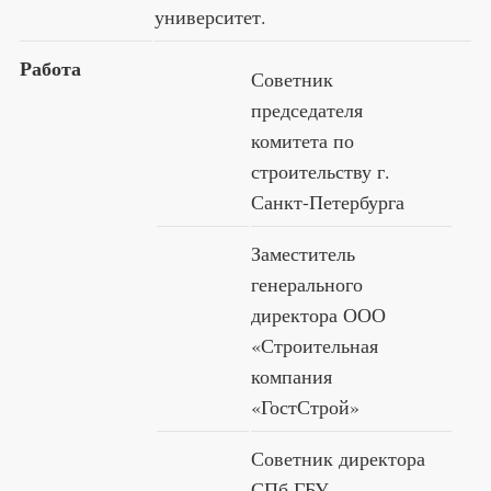
университет.
Работа
Советник
председателя
комитета по
строительству г.
Санкт-Петербурга
Заместитель
генерального
ди⁠ректора ООО
«Строительная
компания
«ГостСтрой»
Советник ди⁠ректора
СПб ГБУ