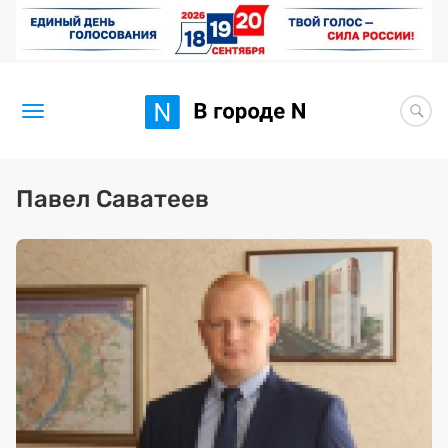
Новости
Павел Саватеев
Статьи
Здоровье
BORЩ
Искусство исцелять
Премия 2026 (текущая)